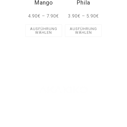
Mango
Phila
4.90
€
–
7.90
€
3.90
€
–
5.90
€
AUSFÜHRUNG
AUSFÜHRUNG
WÄHLEN
WÄHLEN
We love Sushi
info@akakiko.de
LOKALE
MÜNCHEN