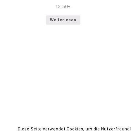
13.50
€
Weiterlesen
We love Sushi
info@akakiko.de
Diese Seite verwendet Cookies, um die Nutzerfreund