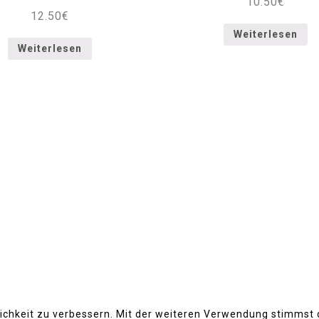
10.50
€
12.50
€
Weiterlesen
Weiterlesen
LOKALE
MÜNCHEN
REGENSBURG
ERLANGEN
Copyright Akakiko GmbH 2020 | Design by Wawitta.de
lichkeit zu verbessern. Mit der weiteren Verwendung stimmst