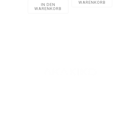
WARENKORB
IN DEN
WARENKORB
We love Sushi
info@akakiko.de
LOKALE
MÜNCHEN
REGENSBURG
ERLANGEN