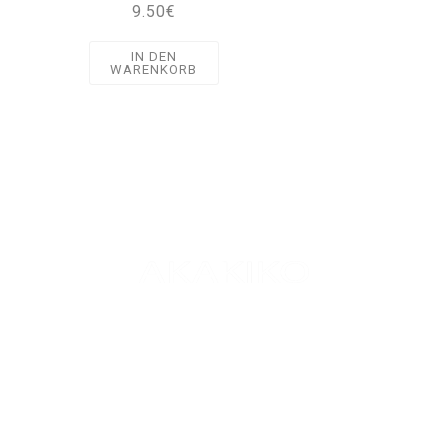
9.50
€
IN DEN
WARENKORB
We love Sushi
info@akakiko.de
LOKALE
MÜNCHEN
REGENSBURG