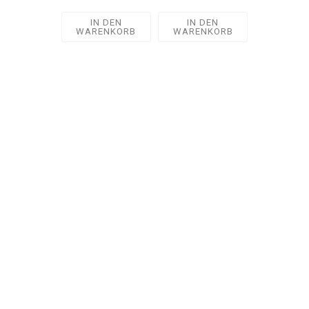
IN DEN
IN DEN
WARENKORB
WARENKORB
We love Sushi
info@akakiko.de
LOKALE
MÜNCHEN
REGENSBURG
ERLANGEN